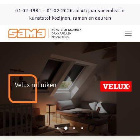
Skip
01-02-1981 – 01-02-2026. al 45 jaar specialist in
to
kunststof kozijnen, ramen en deuren
main
content
Menu
Velux rolluiken
Velux rolluiken
Velux rolluiken
Velux rolluiken
Velux rolluiken
Velux rolluiken